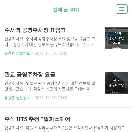
전체 글 (417)
수서역 공영주차장 요금표
안녕하세요. 수서역 공영주차장 주요 정보랑 요금표 그
리고 월정액에 대한 정보도 공유드리겠습니다. 수서역
공영주차장도 서울시에서 주관하는 주요 시설물 중 하
유용한 생활정보
2019. 12. 30. 12:40
나 이기 때문에 주차비가 확실히 저렴한 편이죠. 차를
구매하고 확실히 공영주차장 이용 빈도가 높아진것 같
아요! 기름값도 무시못하지만 주차장 요금도 부담일 수
있으닌까 정보 습득하고 저렴하게 공영주차장에서 주
판교 공영주차장 요금
차해서 요금 절약하세요! 수서역 공영주차장 요금표Q.
안녕하세요. 오늘은 판교 공영주차장에 대한 정보를 확
수서역 공영주차장도 서울시에서 관리하나요?네! 맞습
인해보겠습니다. 확실히 최근에 자동차를 구매하고 공
니다. 수서역 공영주차장도 서울시설공단에서 관리하
영주차장을 검색하고 활용하는 빈도가 높아졌습니다.
고 주관하는 곳 중 하나입니다. 그래서 서울시설공단 홈
유용한 생활정보
2019. 12. 28. 13:00
이유는 일반적인 주차장 요금보다 공영주차장 요금이
페이지에 접속해서 공영주차장 각종 정보를 확인할 수
확실히 저렴한 편이기 때문입니다. 이제는 어디를 가려
있습니다. 수서역 공영주차장은 물론 서울시에 있는 모
고 해도 그 동네에 공영주차장이 있는지부터 확인하는
든 공영주차장 정보를 지도 UI 한눈에 확인..
습관이 생겼습니다. 판교 공영주차장 요금판교 공영주
주식 HTS 추천 "알파스퀘어"
차장 요금 부터 이용방법까지 확인해보겠습니다. 일단
안녕하세요. 다들 주식하시나요 ? 오늘은 주식하면서 유용하게 사용하고
판교역 공영추자장이 그래도 다른곳에 비해서 여러개