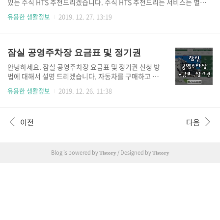
있는 주식 HTS 추천드리겠습니다. 주식 HTS 추천드리는 서비스는 별도의
가 있습니다. 아무래도 판교역 환승 공영주차장을 많이
설치가 필요 없는 HTS 입니다. 물론 매수, 매도가 연동되는 서비스는 아닙
활용해서 그렇지 않을까 생각됩니다. 판교 공영주차장
유용한 생활정보
2019. 12. 27. 13:19
니다. 주식 HTS 추천 "알파스퀘어"에 대해서 소개해드리고 주요 기능에
주소는 경기 성남시 분당구 백현동 539판교 공영주차
대해서 간단히 리뷰하도록 하겠습니다. 주식 HTS 추천 "알파스퀘어" 네
장 운영시간은 24시까지 운영합니다. 그리고 제일 중요
이버에 주식 HTS 추천 서비스인 알파스퀘어라는 문구를 검색해보세요. 웹
한 판교 공영주차장 요금! 30분에 400원!..
사이트에 첫번째로 노출이 됩니다. 주식 투자 플랫폼으로 확인 되네요.주
잠실 공영주차장 요금표 및 정기권
식 HTS 추천드리는 이유는 PC 상에서 무거운 HTS 사용보다는 가볍하게
안녕하세요. 잠실 공영주차장 요금표 및 정기권 신청 방
사용하기 위한 주식 HTS 추천 서비스를 소개하기 위한 목적인 제일 큽니
법에 대해서 설명 드리겠습니다. 자동차를 구매하고 다
다. 왜냐하면 다들알고 계신 주식 HTS "영웅문"에 정..
양한 고민이 있지만 주차비 문제가 제일 걱정입니다. 그
유용한 생활정보
2019. 12. 26. 11:38
걸 해결 할 수 있는 방법이 공영주차장을 이용하는 방법
이라고 생각됩니다. 서울, 경기도 다른 도시에도 모두
존재하는 공영주차장! 그 정보에 대해서 자세히 알아보
이전
다음
겠습니다. 잠실 공영주차장 요금표 및 정기권 Q. 공영주
차장 요금표는 어디서 확인하나요?물론, 포탈이나 실제
방문들으로 공영주차장 요금표를 확인 할 수 있겠죠! 하
지만, 내가 방문을 못하는 경우는 특정 사이트에서 검색
Blog is powered by
/ Designed by
Tistory
Tistory
해서 정보를 취득하는것이 좋다고 판단됩니다. 그 방법
중 하나! 서울특별시 공영주차장 컨텐츠 활용하는 방법
입니다. 서울 특별시 서울시설공단에 공영주차장에 가
시면 주차장 소개 부터 ..