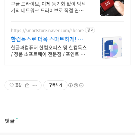
용 무료제공
구글 드라이브, 이제 동기화 없이 탐색
기의 네트워크 드라이브로 직접 연결해
보세요.
https://smartstore.naver.com/sbcore
광고
한컴독스로 더욱 스마트하게! 한글
과컴퓨터 정품 인증점
한글과컴퓨터 한컴오피스 및 한컴독스
/ 정품 소프트웨어 전문점 / 포인트 적
립 정품 소프트웨어 / 기업용 환영 또는
가정용 / 다양한 혜택 / 마이크로소프
트 등
공감
구독하기
댓글