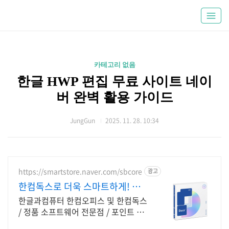
카테고리 없음
한글 HWP 편집 무료 사이트 네이
버 완벽 활용 가이드
JungGun
2025. 11. 28. 10:34
https://smartstore.naver.com/sbcore
광고
한컴독스로 더욱 스마트하게! 한글
과컴퓨터 정품 인증점
한글과컴퓨터 한컴오피스 및 한컴독스
/ 정품 소프트웨어 전문점 / 포인트 적
립 정품 소프트웨어 / 기업용 환영 또는