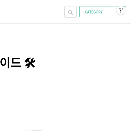
CATEGORY
드 🛠️