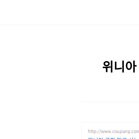
위니아 
http://www.coupang.co