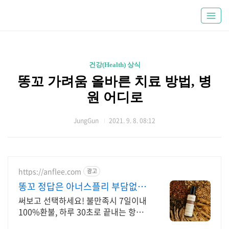
건강(Health) 상식
똥꼬 가려움 올바른 치료 방법, 병
원 어디로
JungGun
2021. 9. 8. 08:12
https://anflee.com
광고
똥꼬 정답은 아너스플리 부담없는
30초 항문 케어
써보고 선택하세요! 불만족시 7일이내
100%환불, 하루 30초로 끝내는 항문
고민